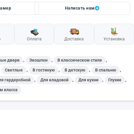
замер
Написать нам
р
Оплата
Доставка
Установка
,
,
,
ые двери
Экошпон
В классическом стиле
,
,
,
,
,
Светлые
В гостиную
В детскую
В спальню
,
,
,
,
ля гардеробной
Для кладовой
Для кухни
Глухие
м класса