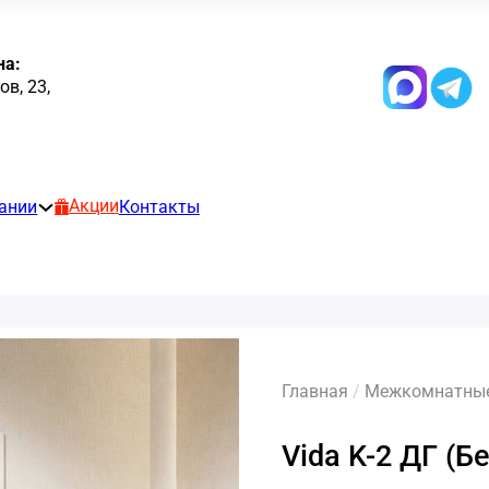
на:
в, 23,
Акции
ании
Контакты
Главная
/
Межкомнатные
Vida K-2 ДГ (Б