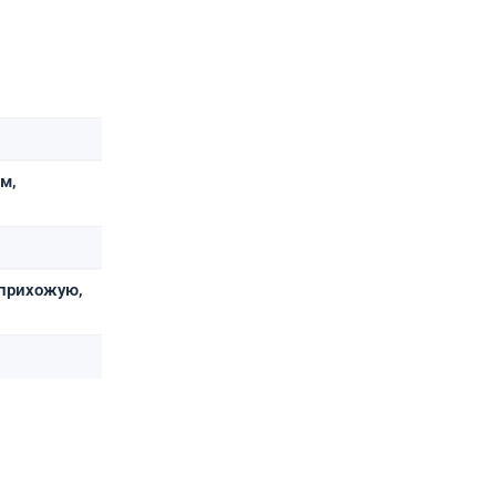
м,
 прихожую,