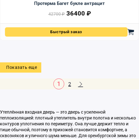
Протерма Багет букле антрацит
36400
₽
Первоначальная цена сост
Текущая цена: 36400 ₽.
42700
₽
Быстрый заказ
Показать еще
1
2
Утеплённая входная дверь — это дверь с усиленной
теплоизоляцией: плотный утеплитель внутри полотна и несколько
контуров уплотнения по периметру. Она лучше держит тепло и
тише обычной, поэтому в прихожей становится комфортнее, а
сквозняков и уличного шума меньше. Для оренбургской зимы это