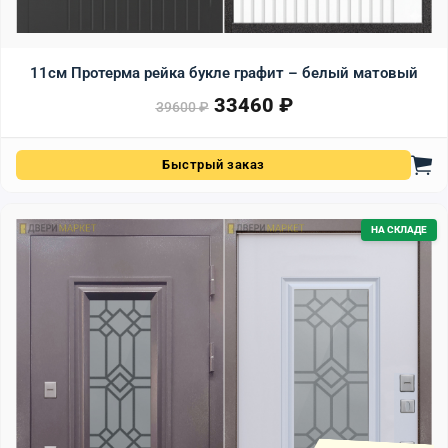
11см Протерма рейка букле графит – белый матовый
33460
₽
Первоначальная цена сост
Текущая цена: 33460 ₽.
39600
₽
Быстрый заказ
НА СКЛАДЕ