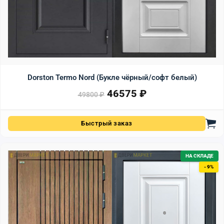
Dorston Termo Nord (Букле чёрный/софт белый)
46575
₽
Первоначальная цена сост
Текущая цена: 46575 ₽.
49800
₽
Быстрый заказ
НА СКЛАДЕ
- 9%