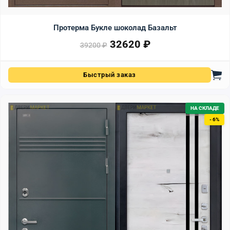
Протерма Букле шоколад Базальт
32620
₽
Первоначальная цена сост
Текущая цена: 32620 ₽.
39200
₽
Быстрый заказ
НА СКЛАДЕ
- 6%