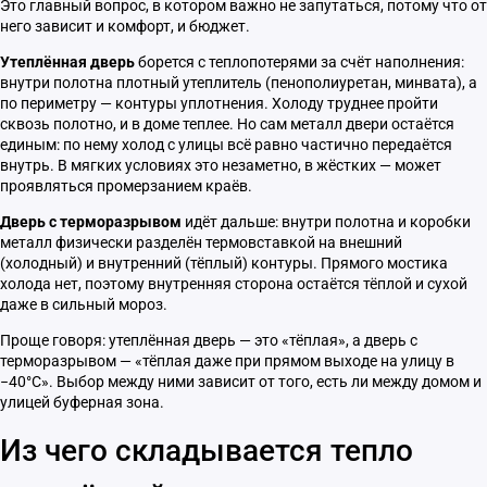
Это главный вопрос, в котором важно не запутаться, потому что от
него зависит и комфорт, и бюджет.
Утеплённая дверь
борется с теплопотерями за счёт наполнения:
внутри полотна плотный утеплитель (пенополиуретан, минвата), а
по периметру — контуры уплотнения. Холоду труднее пройти
сквозь полотно, и в доме теплее. Но сам металл двери остаётся
единым: по нему холод с улицы всё равно частично передаётся
внутрь. В мягких условиях это незаметно, в жёстких — может
проявляться промерзанием краёв.
Дверь с терморазрывом
идёт дальше: внутри полотна и коробки
металл физически разделён термовставкой на внешний
(холодный) и внутренний (тёплый) контуры. Прямого мостика
холода нет, поэтому внутренняя сторона остаётся тёплой и сухой
даже в сильный мороз.
Проще говоря: утеплённая дверь — это «тёплая», а дверь с
терморазрывом — «тёплая даже при прямом выходе на улицу в
−40°C». Выбор между ними зависит от того, есть ли между домом и
улицей буферная зона.
Из чего складывается тепло