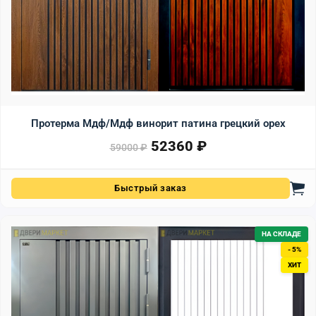
Протерма Мдф/Мдф винорит патина грецкий орех
52360
₽
Первоначальная цена сост
Текущая цена: 52360 ₽.
59000
₽
Быстрый заказ
НА СКЛАДЕ
- 5%
ХИТ