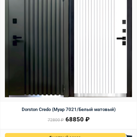
Dorston Credo (Муар 7021/Белый матовый)
68850
₽
Первоначальная цена сост
Текущая цена: 68850 ₽.
72800
₽