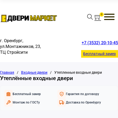
0
г. Оренбург,
+7 (3532) 20-10-45
ул.Монтажников, 23,
риал
чение
вери
олотна
ТЦ Стройсити
Бесплатный замер
м стиле
Главная
/
Входные двери
/
Утепленные входные двери
Утеплённые входные двери
Бесплатный замер
Гарантия по договору
Монтаж по ГОСТу
Доставка по Оренбургу
туалета
ной