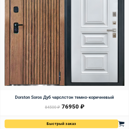
Dorston Soros Дуб чарслстон темно-коричневый
76950
₽
Первоначальная цена сост
Текущая цена: 76950 ₽.
84500
₽
Быстрый заказ