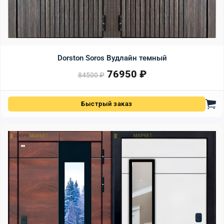
Dorston Soros Вудлайн темный
76950
₽
Первоначальная цена сост
Текущая цена: 76950 ₽.
84500
₽
Быстрый заказ