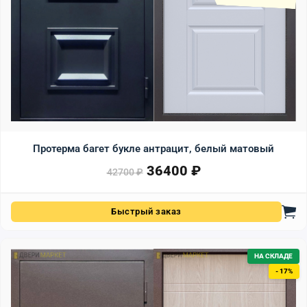
Протерма багет букле антрацит, белый матовый
36400
₽
Первоначальная цена сост
Текущая цена: 36400 ₽.
42700
₽
Быстрый заказ
НА СКЛАДЕ
- 17%