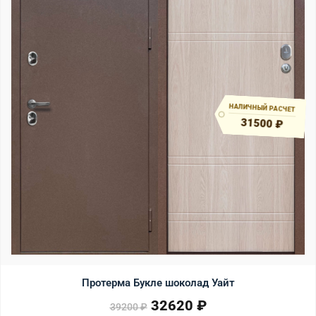
НАЛИЧНЫЙ РАСЧЕТ
31500 ₽
Протерма Букле шоколад Уайт
32620
₽
Первоначальная цена сост
Текущая цена: 32620 ₽.
39200
₽