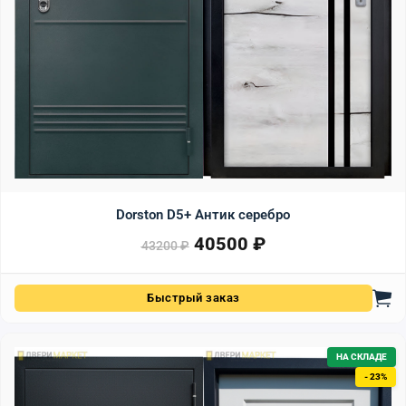
Dorston D5+ Антик серебро
40500
₽
Первоначальная цена сост
Текущая цена: 40500 ₽.
43200
₽
Быстрый заказ
НА СКЛАДЕ
- 23%