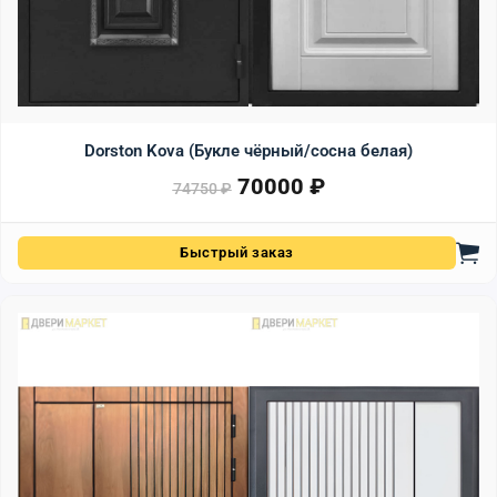
Dorston Kova (Букле чёрный/сосна белая)
70000
₽
Первоначальная цена сост
Текущая цена: 70000 ₽.
74750
₽
Быстрый заказ