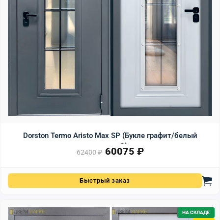
Dorston Termo Aristo Max SP (Букле графит/белый
матовый)
60075
₽
Первоначальная цена сост
Текущая цена: 60075 ₽.
62400
₽
Быстрый заказ
НА СКЛАДЕ