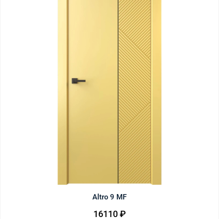
Altro 9 MF
16110
₽