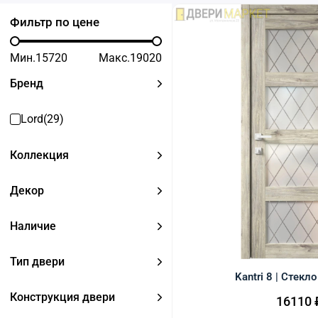
Для гардеробной
Современные
Фильтр по цене
входные двери
е двери
Для кладовой
Мин.
15720
Макс.
19020
ые двери на заказ
Для кухни
Бренд
Lord
(29)
Коллекция
Декор
Наличие
Тип двери
Kantri 8 | Стекл
Конструкция двери
16110