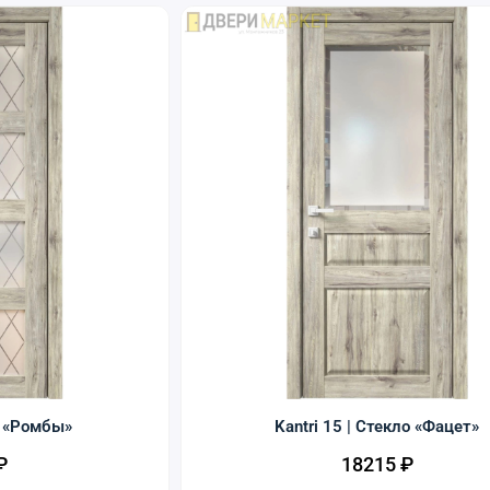
о «Ромбы»
Kantri 15 | Стекло «Фацет»
₽
18215
₽