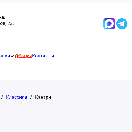
на:
в, 23,
Акции
ании
Контакты
/
Классика
/
Кантри