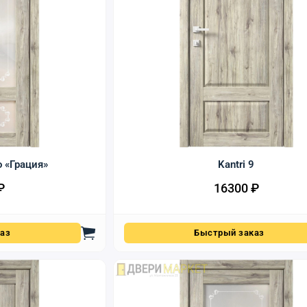
о «Грация»
Kantri 9
₽
16300
₽
аз
Быстрый заказ