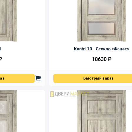
1
Kantri 10 | Стекло «Фацет»
₽
18630
₽
аз
Быстрый заказ