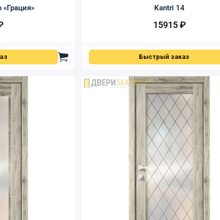
о «Грация»
Kantri 14
₽
15915
₽
аз
Быстрый заказ