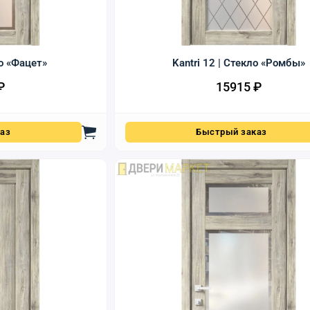
ло «Фацет»
Kantri 12 | Стекло «Ромбы»
₽
15915
₽
аз
Быстрый заказ