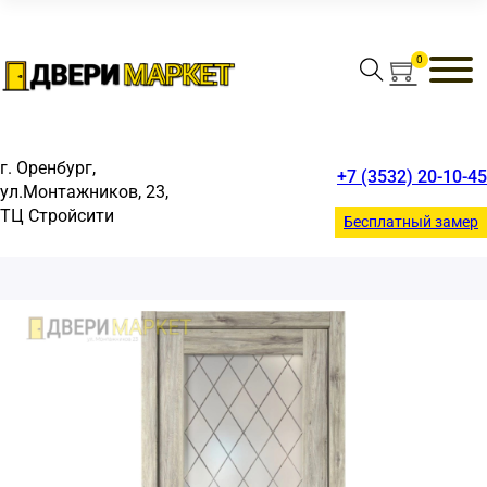
0
г. Оренбург,
+7 (3532) 20-10-45
ул.Монтажников, 23,
ые двери
омнатные двери
пании
и
Материал
Назначение
Стиль
Тип двери
Тип полотна
Цвет
ТЦ Стройсити
Бесплатный замер
м
Экошпон
В гостиную
В классическом стиле
Двери-купе
Багетные
Белые
 в квартиру
Эмаль
В детскую
В стиле лофт
Раздвижные
Глухие
Венге
 с зеркалом
В офис
Модерн
Скрытые
Со стеклом
Светлые
е
В спальню
Неоклассика
Царговые
Эшвайт
вом
Для ванной и туалета
Прованс
Для гардеробной
Современные