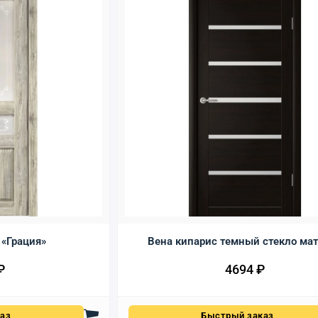
о «Грация»
Вена кипарис темный стекло ма
₽
4694
₽
аз
Быстрый заказ