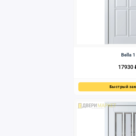
Bella 1
17930
Быстрый зак