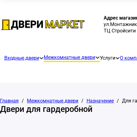
Адрес магази
ул.Монтажнико
ТЦ Стройсити
Межкомнатные двери
Входные двери
Услуги
О комп
Главная
/
Межкомнатные двери
/
Назначение
/
Для г
Двери для гардеробной