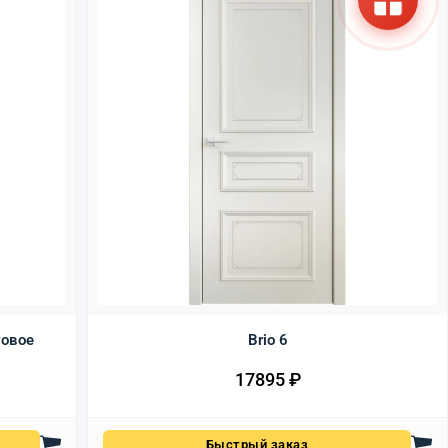
товое
Brio 6
17895
₽
Быстрый заказ