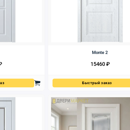
Monte 2
₽
15460
₽
аз
Быстрый заказ