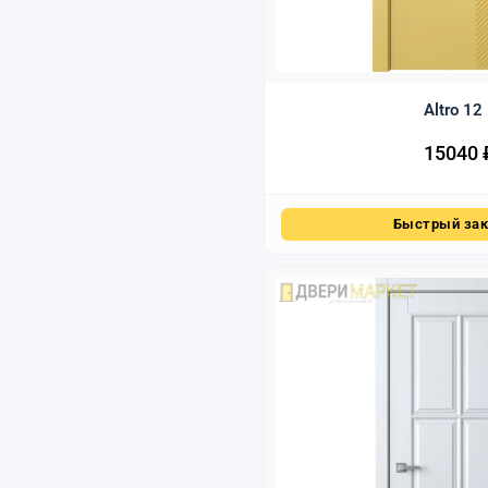
Altro 12
15040
Быстрый зак