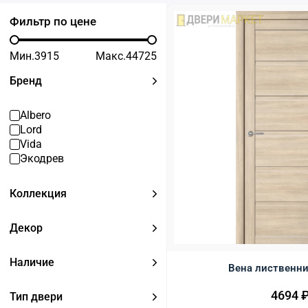
Фильтр по цене
Мин.
3915
Макс.
44725
Бренд
Albero
Lord
Vida
Экодрев
Коллекция
Декор
Наличие
Вена лиственни
4694
Тип двери