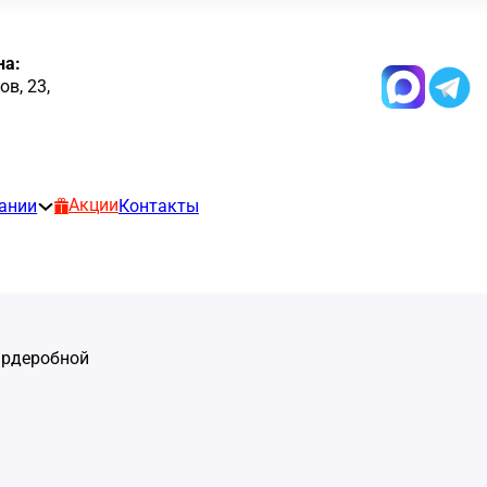
на:
в, 23,
Акции
ании
Контакты
ардеробной