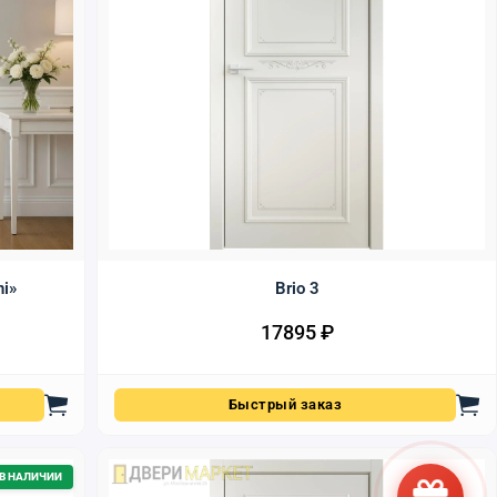
ni»
Brio 3
17895
₽
Быстрый заказ
В НАЛИЧИИ