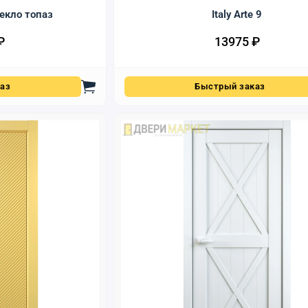
екло топаз
Italy Arte 9
₽
13975
₽
аз
Быстрый заказ