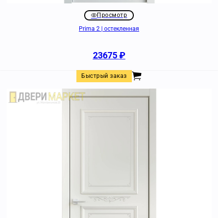
Просмотр
Prima 2 | остекленная
23675
₽
Быстрый заказ