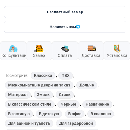
Бесплатный замер
Написать нам
Консультация
Замер
Оплата
Доставка
Установка
Посмотрите:
Классика
,
ПВХ
,
Межкомнатные двери на заказ
,
Дольче
,
Материал
,
Эмаль
,
Стиль
,
В классическом стиле
,
Черные
,
Назначение
,
В гостиную
,
В детскую
,
В офис
,
В спальню
,
Для ванной и туалета
,
Для гардеробной
,