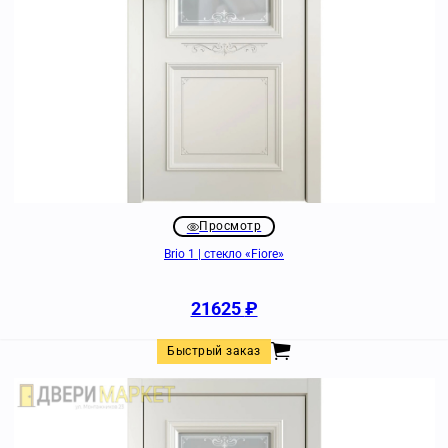
Просмотр
Brio 1 | стекло «Fiore»
21625
₽
Быстрый заказ