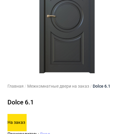
ходные двери
 двери
Для кладовой
 двери на заказ
Для кухни
Главная
/
Межкомнатные двери на заказ
/
Dolce 6.1
Dolce 6.1
На заказ
Производитель:
Лорд