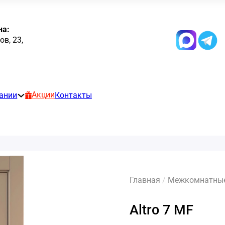
на:
в, 23,
Акции
ании
Контакты
Главная
/
Межкомнатные 
Altro 7 MF