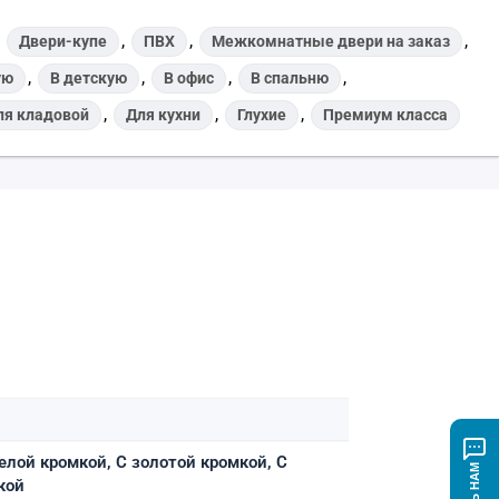
,
,
,
,
Двери-купе
ПВХ
Межкомнатные двери на заказ
,
,
,
,
ую
В детскую
В офис
В спальню
,
,
,
ля кладовой
Для кухни
Глухие
Премиум класса
елой кромкой, С золотой кромкой, С
кой