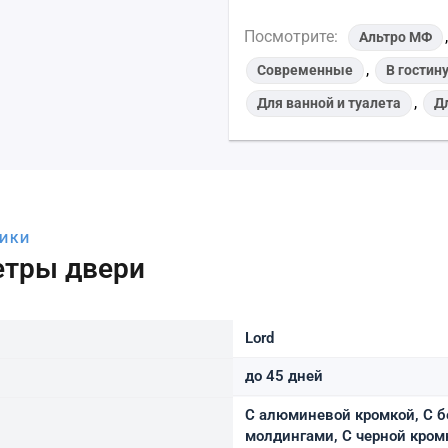
Посмотрите:
Альтро МФ
,
Современные
В гостин
,
Для ванной и туалета
Д
ТИКИ
етры двери
Lord
до 45 дней
С алюминевой кромкой, С б
молдингами, С черной кром