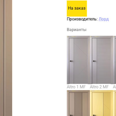
На заказ
Производитель:
Лорд
Варианты
Altro 1 MF
Altro 2 MF
A