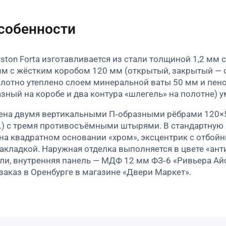
особенности
rston Forta изготавливается из стали толщиной 1,2 м
мм с жёстким коробом 120 мм (открытый, закрытый — оп
олотно утеплено слоем минеральной ваты 50 мм и пено
зный на коробе и два контура «шлегель» на полотне) 
ена двумя вертикальными П‑образными рёбрами 120×5
.) с тремя противосъёмными штырями. В стандартную
 на квадратном основании «хром», эксцентрик с отбой
кладкой. Наружная отделка выполняется в цвете «ант
и, внутренняя панель — МДФ 12 мм ФЗ‑6 «Ривьера Айс
аказ в Оренбурге в магазине «Двери Маркет».​