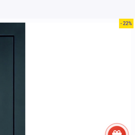
- 22%