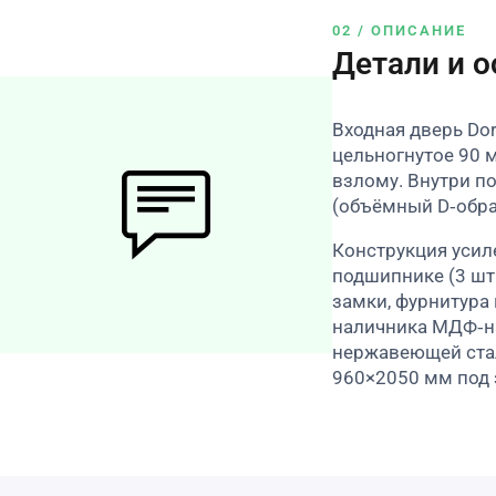
02 / ОПИСАНИЕ
Детали и 
Входная дверь Do
цельногнутое 90 
взлому. Внутри п
(объёмный D‑обра
Конструкция усил
подшипнике (3 шт
замки, фурнитура
наличника МДФ‑на
нержавеющей стал
960×2050 мм под з