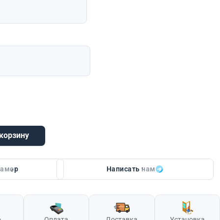
 корзину
n Forta (серебро, букле черный)
замер
Написать нам
р
Оплата
Доставка
Установка