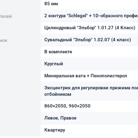
85 мм
2 контура "Schlegel" + 1D-образного профи
ителей
Цилиндровый "Эльбор" 1.01.27 (4 Kласс)
Сувальдный "Эльбор" 1.02.07 (4 класс)
мок
В комплекте
Круглый
Минеральная вата + Пенополистерол
Эксцентрик для регулировки прижима по
отбойником
860×2050, 960×2050
Левое, Правое
Квартиру