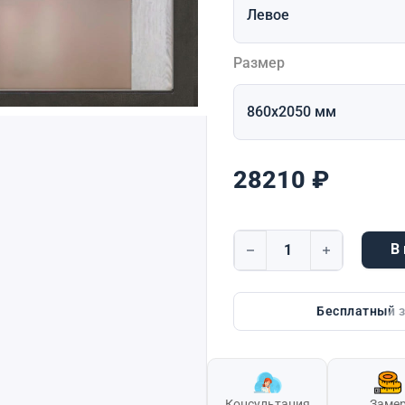
Размер
28210
₽
В
Количество товара Dorsto
Бесплатный 
Консультация
Заме