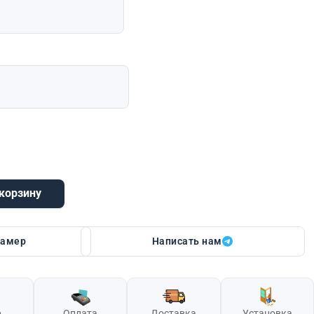
 корзину
n Vesta (серебро, букле черный)
замер
Написать нам
р
Оплата
Доставка
Установка