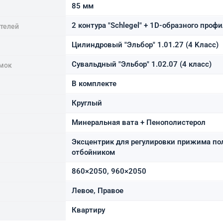
85 мм
2 контура "Schlegel" + 1D-образного профи
ителей
Цилиндровый "Эльбор" 1.01.27 (4 Kласс)
Сувальдный "Эльбор" 1.02.07 (4 класс)
мок
В комплекте
Круглый
Минеральная вата + Пенополистерол
Эксцентрик для регулировки прижима по
отбойником
860×2050, 960×2050
Левое, Правое
Квартиру