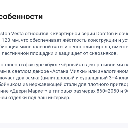
особенности
ston Vesta относится к квартирной серии Dorston и со
120 мм, что обеспечивает жёсткость конструкции и уст
бинация минеральной ваты и пенополистирола, вместе
с лестничной площадки и защищает от сквозняков.​
полнена в фактуре «букле чёрный» с декоративными э
м в светлом декоре «Астана Милки» или аналогичном,
ючает два замка (цилиндровый и сувальдный 3–4 клас
тбойником из нержавеющей стали для плотного притвора
зине «Двери Маркет» в типовых размерах 860×2050 и 
ней отделки под ваш интерьер.