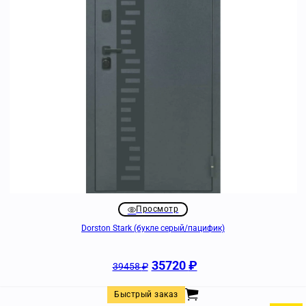
Просмотр
Dorston Stark (букле серый/пацифик)
35720
₽
39458
₽
Быстрый заказ