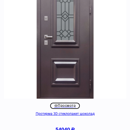
Просмотр
Протерма 3D стеклопакет шоколад
54040
₽