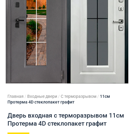
ходные двери
 двери
Для кладовой
 двери на заказ
Для кухни
Главная
/
Входные двери
/
С терморазрывом
/
11см
Протерма 4D стеклопакет графит
Дверь входная с терморазрывом 11см
Протерма 4D стеклопакет графит