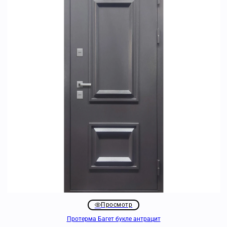
Просмотр
Протерма Багет букле антрацит