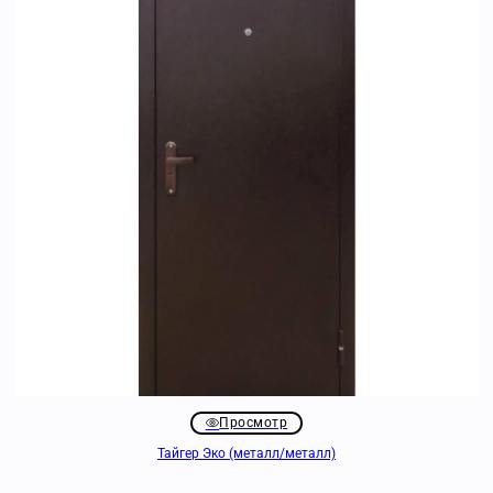
Просмотр
Тайгер Эко (металл/металл)