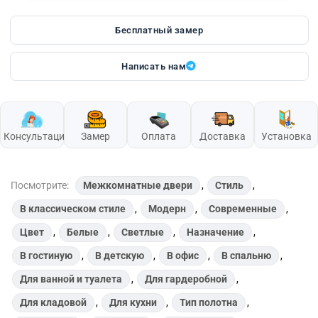
Бесплатный замер
Написать нам
Консультация
Замер
Оплата
Доставка
Установка
Посмотрите:
Межкомнатные двери
,
Стиль
,
В классическом стиле
,
Модерн
,
Современные
,
Цвет
,
Белые
,
Светлые
,
Назначение
,
В гостиную
,
В детскую
,
В офис
,
В спальню
,
Для ванной и туалета
,
Для гардеробной
,
Для кладовой
,
Для кухни
,
Тип полотна
,