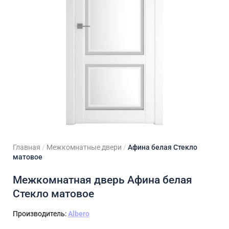
ходные двери
 двери
Для кладовой
 двери на заказ
Для кухни
Главная
/
Межкомнатные двери
/
Афина белая Стекло
матовое
Межкомнатная дверь Афина белая
Стекло матовое
Производитель:
Albero