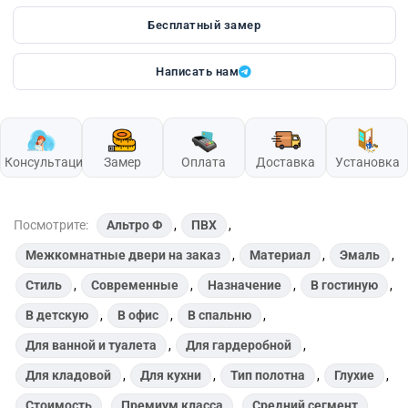
Бесплатный замер
Написать нам
Консультация
Замер
Оплата
Доставка
Установка
Посмотрите:
Альтро Ф
,
ПВХ
,
Межкомнатные двери на заказ
,
Материал
,
Эмаль
,
Стиль
,
Современные
,
Назначение
,
В гостиную
,
В детскую
,
В офис
,
В спальню
,
Для ванной и туалета
,
Для гардеробной
,
Для кладовой
,
Для кухни
,
Тип полотна
,
Глухие
,
Стоимость
,
Премиум класса
,
Средний сегмент