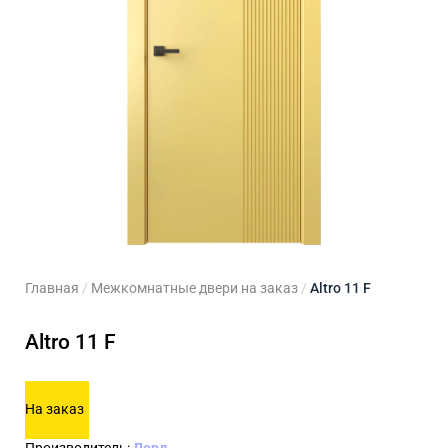
ходные двери
 двери
Для кладовой
 двери на заказ
Для кухни
Главная
/
Межкомнатные двери на заказ
/
Altro 11 F
Altro 11 F
На заказ
Производитель:
Лорд