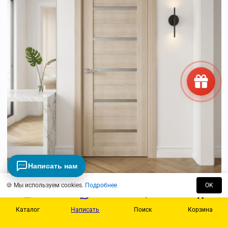
Написать нам
🍪 Мы используем cookies.
Подробнее
OK
Просмотр
Vida-1 (Беленый дуб/матовое стекло)
Каталог
Написать
Поиск
Корзина