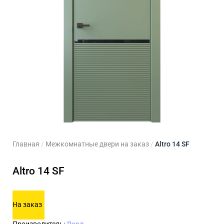
ходные двери
 двери
Для кладовой
 двери на заказ
Для кухни
Главная
/
Межкомнатные двери на заказ
/
Altro 14 SF
Altro 14 SF
На заказ
Производитель:
Лорд