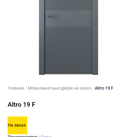
ходные двери
 двери
Для кладовой
 двери на заказ
Для кухни
Главная
/
Межкомнатные двери на заказ
/
Altro 19 F
Altro 19 F
На заказ
Производитель:
Лорд