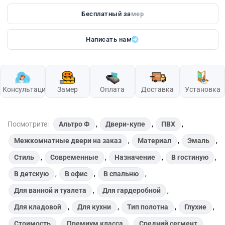
Бесплатный замер
Написать нам
Консультация
Замер
Оплата
Доставка
Установка
Посмотрите:
Альтро Ф
,
Двери-купе
,
ПВХ
,
Межкомнатные двери на заказ
,
Материал
,
Эмаль
,
Стиль
,
Современные
,
Назначение
,
В гостиную
,
В детскую
,
В офис
,
В спальню
,
Для ванной и туалета
,
Для гардеробной
,
Для кладовой
,
Для кухни
,
Тип полотна
,
Глухие
,
Стоимость
,
Премиум класса
,
Средний сегмент