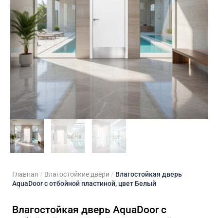
ходные двери
 двери
Для кладовой
 двери на заказ
Для кухни
Главная
/
Влагостойкие двери
/
Влагостойкая дверь
AquaDoor с отбойной пластиной, цвет Белый
Влагостойкая дверь AquaDoor с