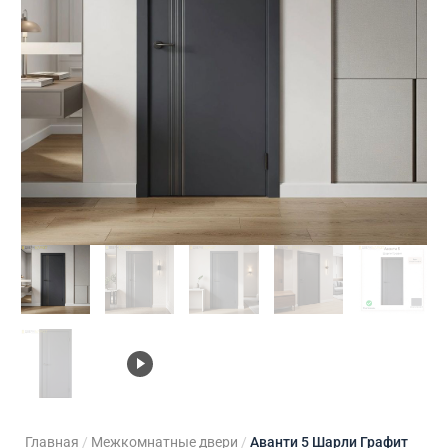
ходные двери
 двери
Для кладовой
 двери на заказ
Для кухни
Главная
/
Межкомнатные двери
/
Аванти 5 Шарли Графит