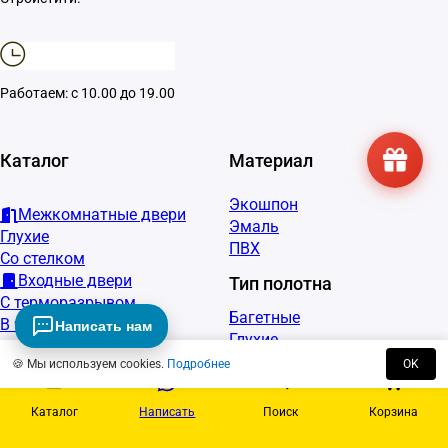
Работаем: с 10.00 до 19.00
Каталог
Материал
Экошпон
Межкомнатные двери
Эмаль
Глухие
ПВХ
Со стелком
Входные двери
Тип полотна
С терморазрывом
Багетные
В частный дом
Написать нам
Глухие
В квартиру
Со стеклом
🍪 Мы используем cookies.
Подробнее
OK
Царговые
Каталог
Написать
Поиск
Корзина