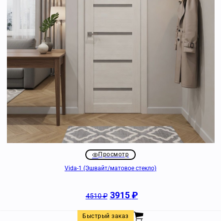
Просмотр
Vida-1 (Эшвайт/матовое стекло)
3915
₽
4510
₽
Быстрый заказ