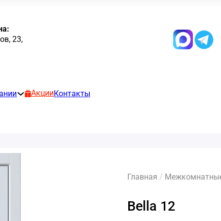
на:
в, 23,
Акции
ании
Контакты
Главная
/
Межкомнатные 
Bella 12