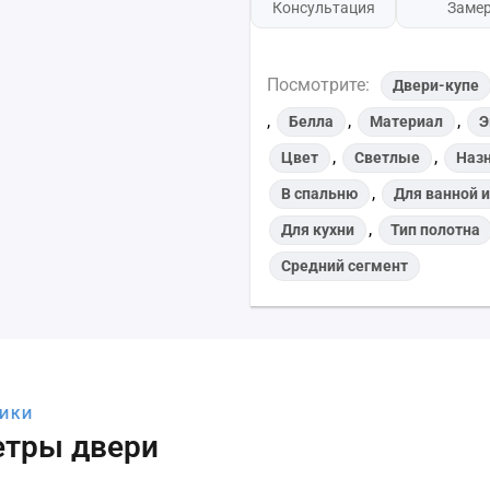
Консультация
Заме
Посмотрите:
Двери-купе
,
,
,
Белла
Материал
Э
,
,
Цвет
Светлые
Наз
,
В спальню
Для ванной и
,
Для кухни
Тип полотна
Средний сегмент
ТИКИ
етры двери