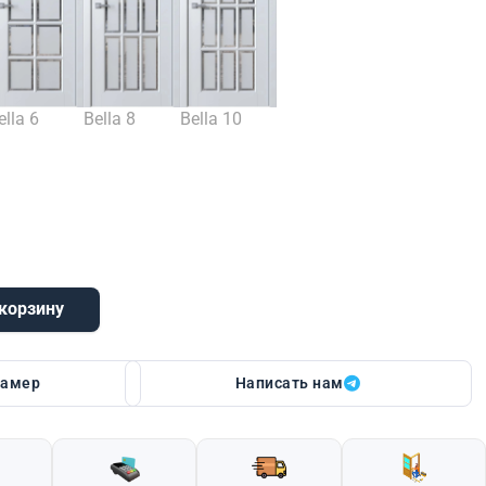
ella 6
Bella 8
Bella 10
 корзину
12
замер
Написать нам