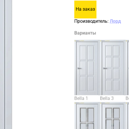
На заказ
Производитель:
Лорд
Варианты
Bella 1
Bella 3
B