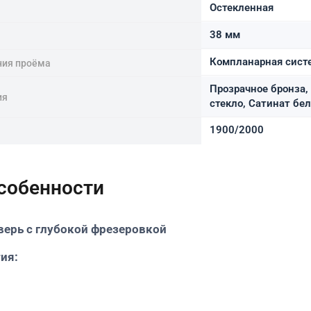
Остекленная
38 мм
Компланарная систе
ния проёма
Прозрачное бронза,
ия
стекло, Сатинат бе
1900/2000
особенности
ерь с глубокой фрезеровкой
ия: