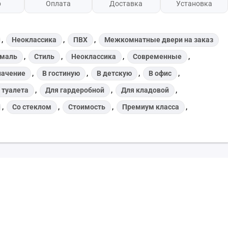
р
Оплата
Доставка
Установка
,
,
,
Неоклассика
ПВХ
Межкомнатные двери на заказ
,
,
,
,
маль
Стиль
Неоклассика
Современные
,
,
,
,
начение
В гостиную
В детскую
В офис
,
,
,
 туалета
Для гардеробной
Для кладовой
,
,
,
,
Со стеклом
Стоимость
Премиум класса