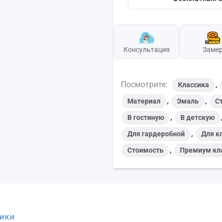
Консультация
Заме
Посмотрите:
,
Классика
,
,
Материал
Эмаль
С
,
В гостиную
В детскую
,
Для гардеробной
Для к
,
Стоимость
Премиум кл
ТИКИ