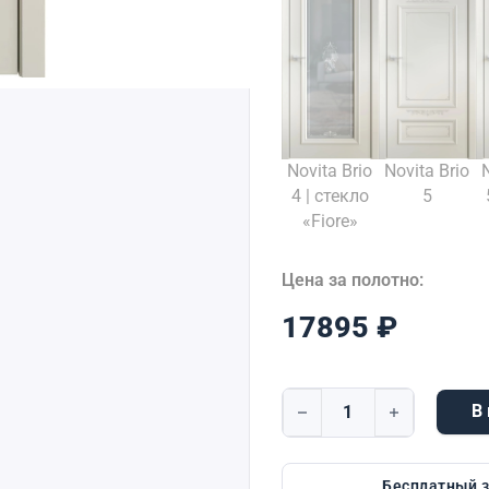
Novita Brio
Novita Brio
4 | стекло
5
«Fiore»
Цена за полотно:
17895
₽
В
Количество товара Brio 3
Бесплатный 