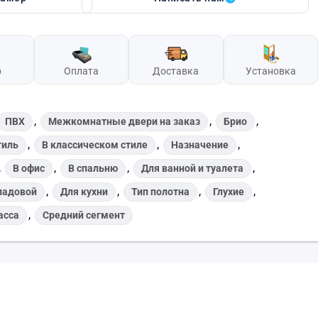
р
Оплата
Доставка
Установка
,
,
,
ПВХ
Межкомнатные двери на заказ
Брио
,
,
,
тиль
В классическом стиле
Назначение
,
,
,
,
В офис
В спальню
Для ванной и туалета
,
,
,
,
ладовой
Для кухни
Тип полотна
Глухие
,
асса
Средний сегмент