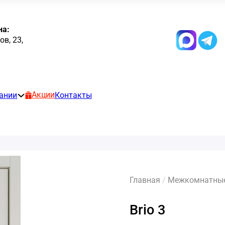
на:
в, 23,
Акции
ании
Контакты
Главная
/
Межкомнатные 
Brio 3