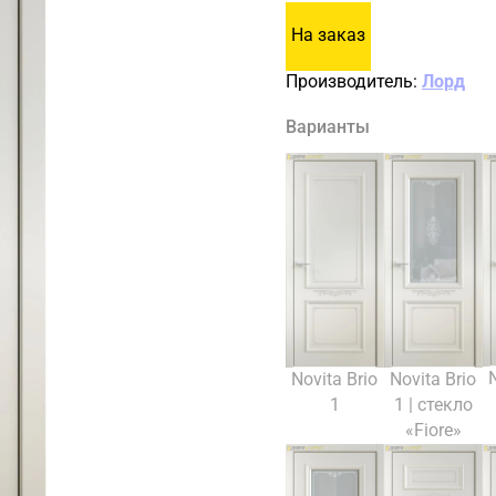
На заказ
Производитель:
Лорд
Варианты
Novita Brio
Novita Brio
1
1 | стекло
«Fiore»