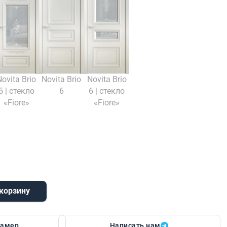
Novita Brio
Novita Brio
Novita Brio
5 | стекло
6
6 | стекло
«Fiore»
«Fiore»
 корзину
замер
Написать нам