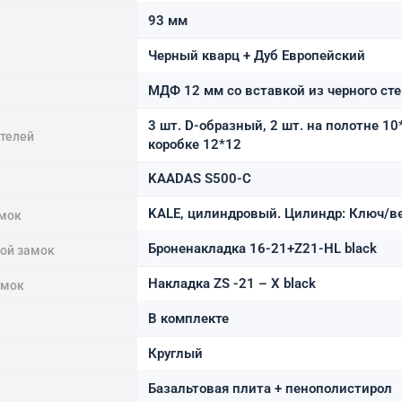
93 мм
Черный кварц + Дуб Европейский
МДФ 12 мм со вставкой из черного ст
3 шт. D-образный, 2 шт. на полотне 10
ителей
коробке 12*12
KAADAS S500-C
KALE, цилиндровый. Цилиндр: Ключ/в
мок
Броненакладка 16-21+Z21-HL black
ной замок
Накладка ZS -21 – X black
амок
В комплекте
Круглый
Базальтовая плита + пенополистирол