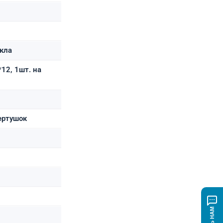
екла
*12, 1шт. на
ертушок