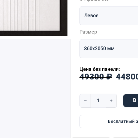
Размер
Цена без панели:
Перво
49300
₽
4480
В
Количество товара Dorst
Бесплатный 