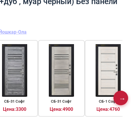
+дуб , муар чёрный) Без панели
Йошкар-Ола
→
▶
СБ-31 Софт
СБ-31 Софт
СБ-1 Софт
Цена:3300
Цена:4900
Цена:4760