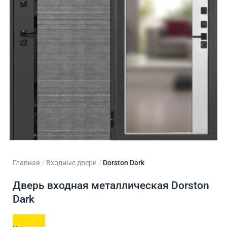
ходные двери
 двери
Для кладовой
 двери на заказ
Для кухни
Главная
/
Входные двери
/
Dorston Dark
Дверь входная металлическая Dorston
Dark