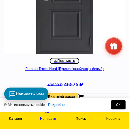
Просмотр
Dorston Termo Nord (Букле чёрный/софт белый)
46575
₽
49800
₽
Написать нам
Быстрый заказ
🍪 Мы используем cookies.
Подробнее
OK
Каталог
Написать
Поиск
Корзина
О компании