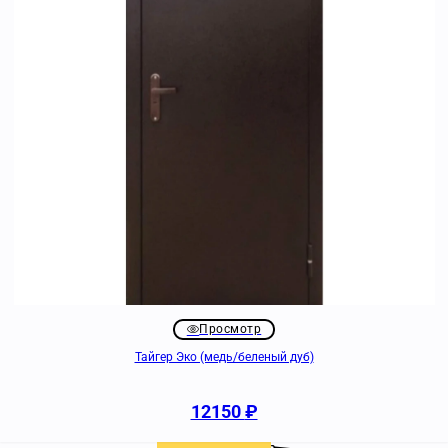
Просмотр
Тайгер Эко (медь/беленый дуб)
12150
₽