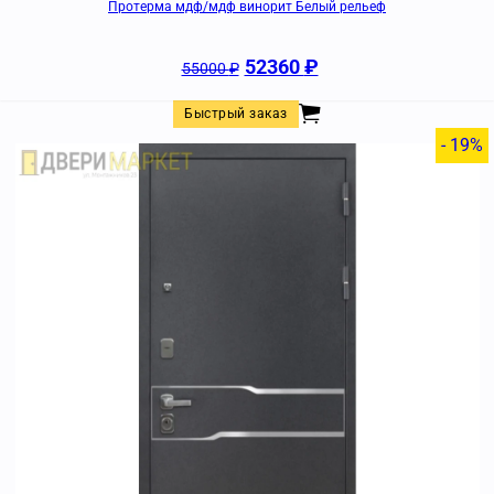
Протерма мдф/мдф винорит Белый рельеф
52360
₽
55000
₽
Быстрый заказ
- 19%