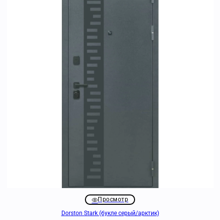
Просмотр
Dorston Stark (букле серый/арктик)