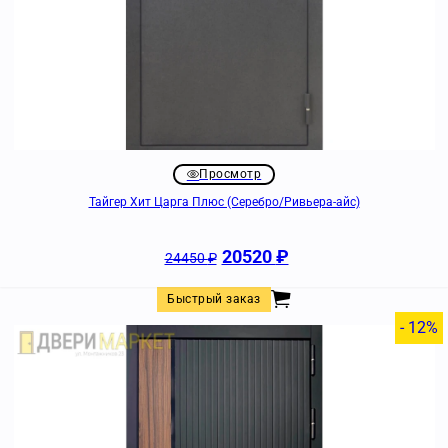
Просмотр
Тайгер Хит Царга Плюс (Серебро/Ривьера-айс)
20520
₽
24450
₽
Быстрый заказ
- 12%