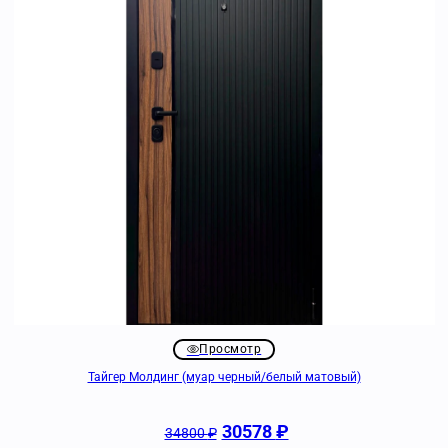
Просмотр
Тайгер Молдинг (муар черный/белый матовый)
30578
₽
34800
₽