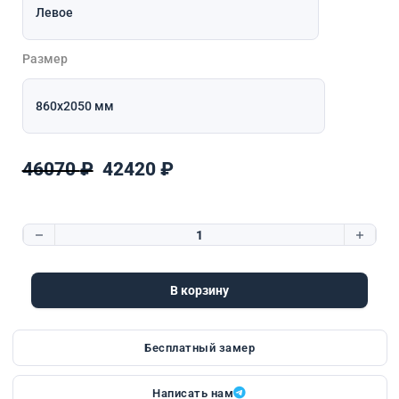
Размер
Первоначальная цена составляла
Текущая цена: 42420 ₽.
46070
₽
42420
₽
Количество товара Dorston Dark
В корзину
Бесплатный замер
Написать нам