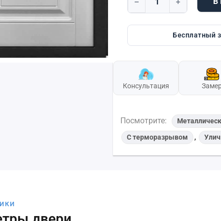
В
Количество товара Dorst
Бесплатный 
Консультация
Заме
Посмотрите:
Металличес
,
С терморазрывом
Ули
ТИКИ
етры двери