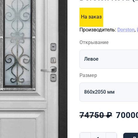
На заказ
Производитель:
Dorston
,
Открывание
Размер
Перво
74750
₽
7000