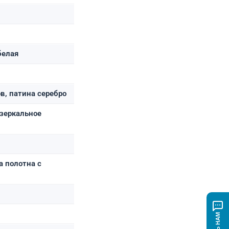
белая
, патина серебро
 зеркальное
а полотна с