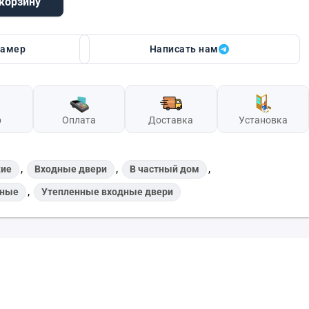
 корзину
on Kova (Букле чёрный/сосна белая)
замер
Написать нам
р
Оплата
Доставка
Установка
,
,
,
кие
Входные двери
В частный дом
,
чные
Утепленные входные двери