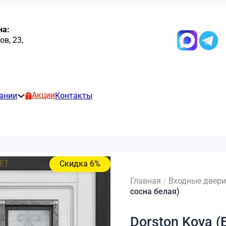
на:
в, 23,
Акции
ании
Контакты
Скидка 6%
Главная
/
Входные двери
сосна белая)
Dorston Kova 