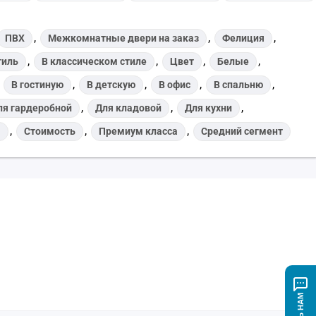
,
,
,
ПВХ
Межкомнатные двери на заказ
Фелиция
,
,
,
,
тиль
В классическом стиле
Цвет
Белые
,
,
,
,
,
В гостиную
В детскую
В офис
В спальню
,
,
,
ля гардеробной
Для кладовой
Для кухни
,
,
,
м
Стоимость
Премиум класса
Средний сегмент