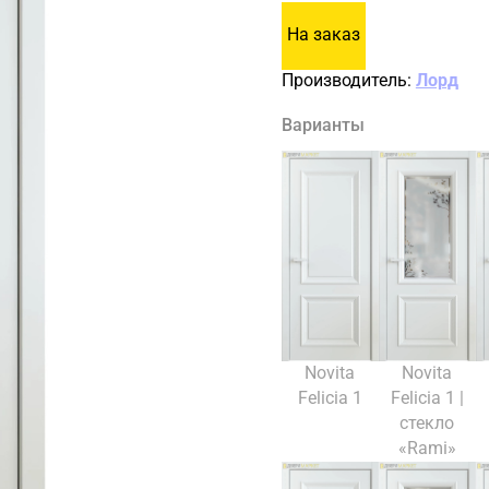
На заказ
Производитель:
Лорд
Варианты
Novita
Novita
Felicia 1
Felicia 1 |
стекло
«Rami»