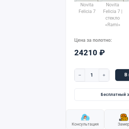
Novita
Novita
Felicia 7
Felicia 7 |
стекло
«Rami»
Цена за полотно:
24210
₽
В
Количество товара Felicia
Бесплатный 
Консультация
Заме