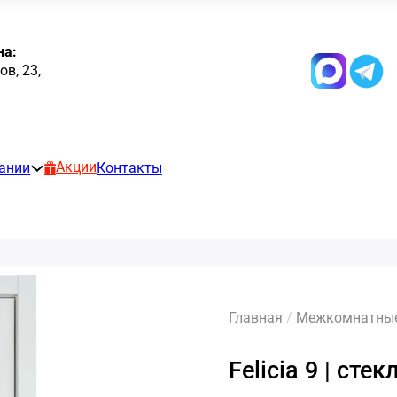
на:
в, 23,
Акции
ании
Контакты
Главная
/
Межкомнатные 
Felicia 9 | сте