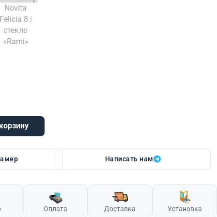
Novita
Felicia 8 |
стекло
«Rami»
 корзину
 9 | стекло «Rami»
замер
Написать нам
р
Оплата
Доставка
Установка