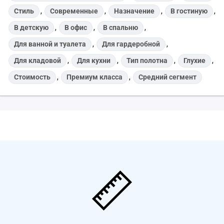
Стиль
,
Современные
,
Назначение
,
В гостиную
,
В детскую
,
В офис
,
В спальню
,
Для ванной и туалета
,
Для гардеробной
,
Для кладовой
,
Для кухни
,
Тип полотна
,
Глухие
,
Стоимость
,
Премиум класса
,
Средний сегмент