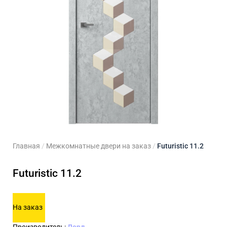
ходные двери
 двери
Для кладовой
 двери на заказ
Для кухни
Главная
/
Межкомнатные двери на заказ
/
Futuristic 11.2
Futuristic 11.2
На заказ
Производитель:
Лорд