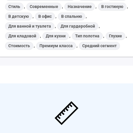
Стиль
,
Современные
,
Назначение
,
В гостиную
,
В детскую
,
В офис
,
В спальню
,
Для ванной и туалета
,
Для гардеробной
,
Для кладовой
,
Для кухни
,
Тип полотна
,
Глухие
,
Стоимость
,
Премиум класса
,
Средний сегмент