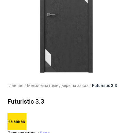
ходные двери
 двери
Для кладовой
 двери на заказ
Для кухни
Главная
/
Межкомнатные двери на заказ
/
Futuristic 3.3
Futuristic 3.3
На заказ
Производитель:
Лорд