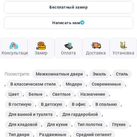
Бесплатный замер
Написать нам
Консультация
Замер
Оплата
Доставка
Установка
Посмотрите:
Межкомнатные двери
,
Эмаль
,
Стиль
,
В классическом стиле
,
Модерн
,
Современные
,
Цвет
,
Белые
,
Светлые
,
Назначение
,
В гостиную
,
В детскую
,
В офис
,
В спальню
,
Для ванной и туалета
,
Для гардеробной
,
Для кладовой
,
Для кухни
,
Тип полотна
,
Глухие
,
Тип двери
,
Раздвижные
,
Средний сегмент