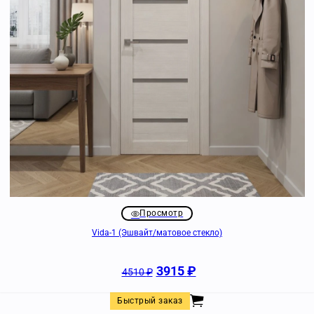
Просмотр
Vida-1 (Эшвайт/матовое стекло)
3915
₽
4510
₽
Быстрый заказ