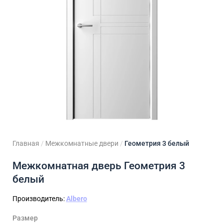
ходные двери
 двери
Для кладовой
 двери на заказ
Для кухни
Главная
/
Межкомнатные двери
/
Геометрия 3 белый
Межкомнатная дверь Геометрия 3
белый
Производитель:
Albero
Размер