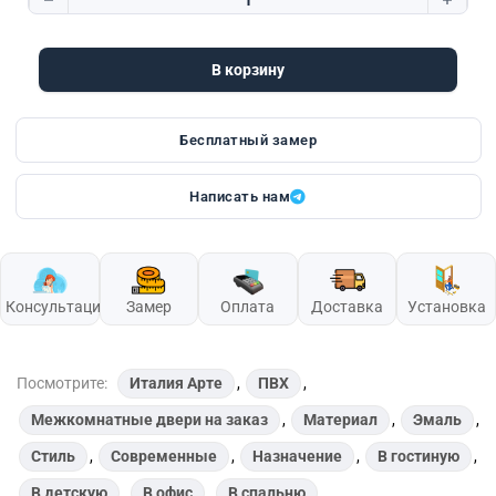
Количество товара Italy Arte 13
В корзину
Бесплатный замер
Написать нам
Консультация
Замер
Оплата
Доставка
Установка
Посмотрите:
Италия Арте
,
ПВХ
,
Межкомнатные двери на заказ
,
Материал
,
Эмаль
,
Стиль
,
Современные
,
Назначение
,
В гостиную
,
В детскую
,
В офис
,
В спальню
,