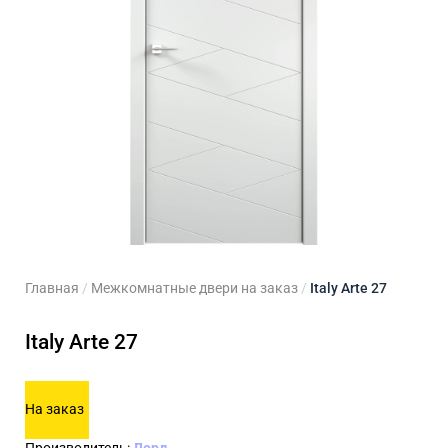
ходные двери
 двери
Для кладовой
 двери на заказ
Для кухни
Главная
/
Межкомнатные двери на заказ
/
Italy Arte 27
Italy Arte 27
На заказ
Производитель:
Лорд