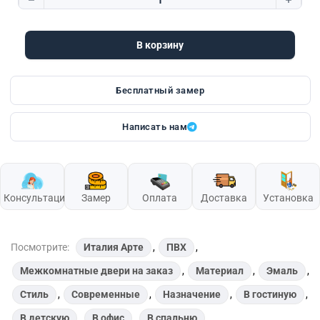
Количество товара Italy Arte 27
В корзину
Бесплатный замер
Написать нам
Консультация
Замер
Оплата
Доставка
Установка
Посмотрите:
Италия Арте
,
ПВХ
,
Межкомнатные двери на заказ
,
Материал
,
Эмаль
,
Стиль
,
Современные
,
Назначение
,
В гостиную
,
В детскую
,
В офис
,
В спальню
,