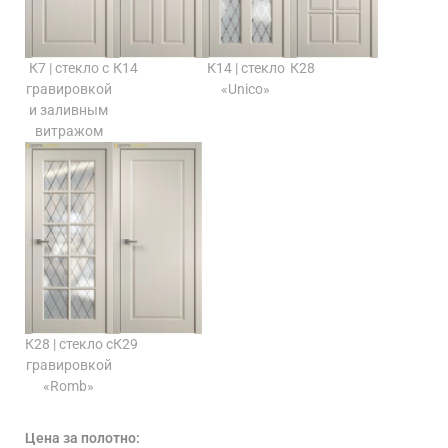
К7 | стекло с
К14
К14 | стекло
К28
гравировкой
«Unico»
и заливным
витражом
К28 | стекло с
К29
гравировкой
«Romb»
Цена за полотно: