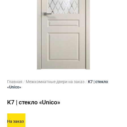
ходные двери
 двери
Для кладовой
 двери на заказ
Для кухни
Главная
/
Межкомнатные двери на заказ
/
К7 | стекло
«Unico»
К7 | стекло «Unico»
На заказ