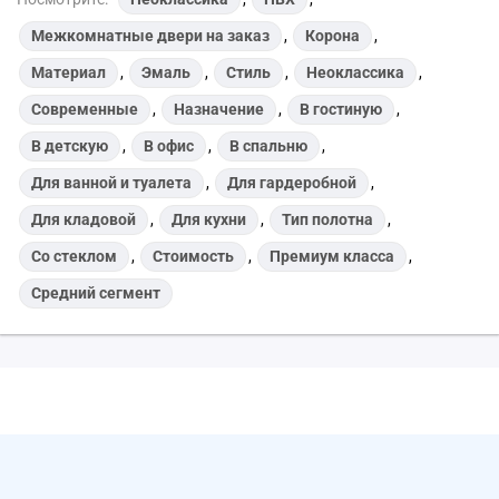
Межкомнатные двери на заказ
,
Корона
,
Материал
,
Эмаль
,
Стиль
,
Неоклассика
,
Современные
,
Назначение
,
В гостиную
,
В детскую
,
В офис
,
В спальню
,
Для ванной и туалета
,
Для гардеробной
,
Для кладовой
,
Для кухни
,
Тип полотна
,
Со стеклом
,
Стоимость
,
Премиум класса
,
Средний сегмент