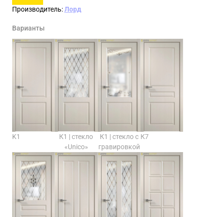
Производитель:
Лорд
Варианты
K1
К1 | стекло
К1 | стекло с
К7
«Unico»
гравировкой