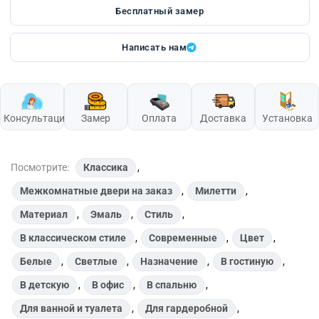
Бесплатный замер
Написать нам
Консультация
Замер
Оплата
Доставка
Установка
Посмотрите:
Классика
,
Межкомнатные двери на заказ
,
Милетти
,
Материал
,
Эмаль
,
Стиль
,
В классическом стиле
,
Современные
,
Цвет
,
Белые
,
Светлые
,
Назначение
,
В гостиную
,
В детскую
,
В офис
,
В спальню
,
Для ванной и туалета
,
Для гардеробной
,