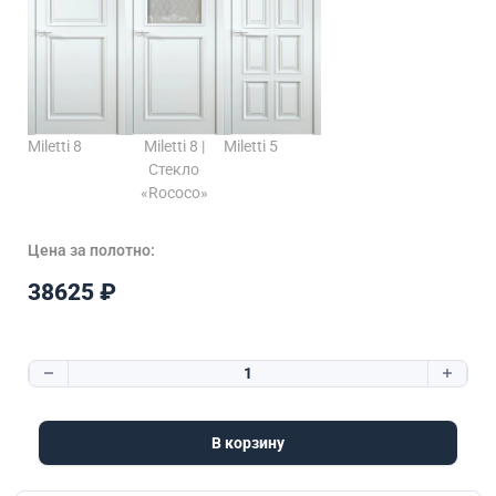
Miletti 8
Miletti 8 |
Miletti 5
Стекло
«Rococo»
Цена за полотно:
38625
₽
Количество товара M2
В корзину