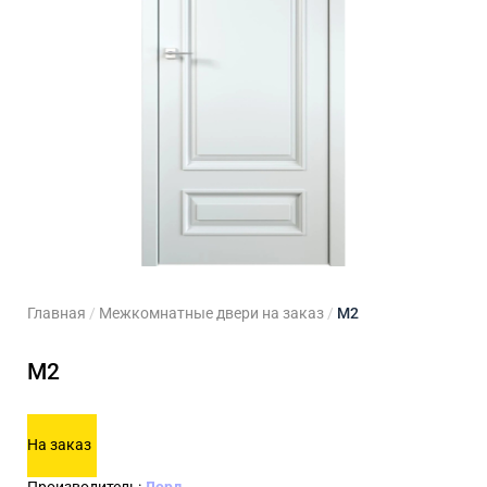
ходные двери
 двери
Для кладовой
 двери на заказ
Для кухни
Главная
/
Межкомнатные двери на заказ
/
M2
M2
На заказ
Производитель:
Лорд