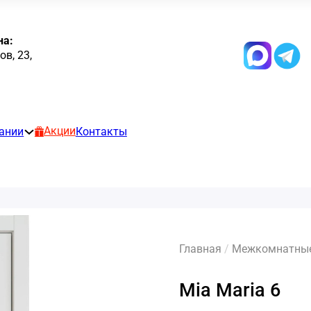
на:
в, 23,
Акции
ании
Контакты
Главная
/
Межкомнатные 
Mia Maria 6