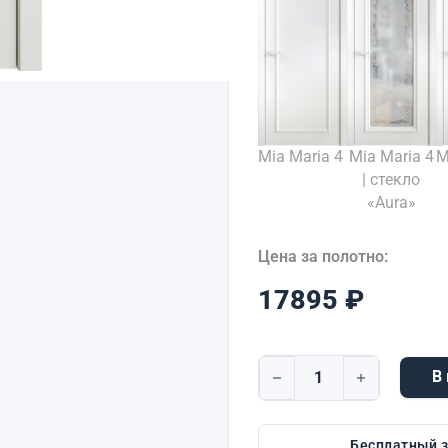
Mia Maria 4
Mia Maria 4
M
| стекло
«Aura»
Цена за полотно:
17895
₽
В
Количество товара Mia M
Бесплатный 