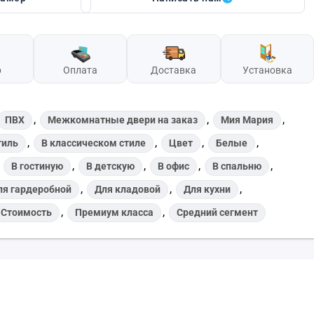
р
Оплата
Доставка
Установка
,
,
,
ПВХ
Межкомнатные двери на заказ
Мия Мария
,
,
,
,
тиль
В классическом стиле
Цвет
Белые
,
,
,
,
,
В гостиную
В детскую
В офис
В спальню
,
,
,
ля гардеробной
Для кладовой
Для кухни
,
,
Стоимость
Премиум класса
Средний сегмент