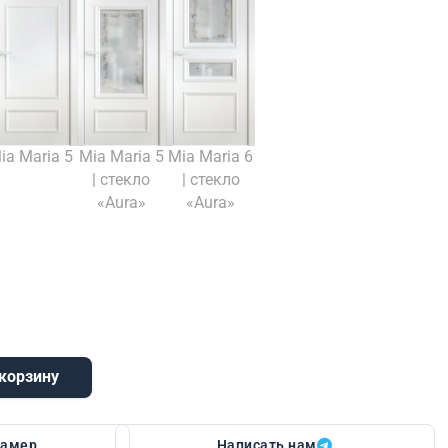
ia Maria 5
Mia Maria 5
Mia Maria 6
| стекло
| стекло
«Aura»
«Aura»
 корзину
aria 6
замер
Написать нам