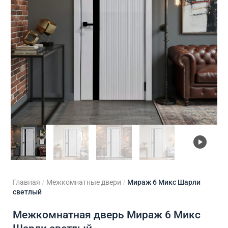
ходные двери
 двери
Для кладовой
 двери на заказ
Для кухни
Главная
/
Межкомнатные двери
/
Мираж 6 Микс Шарли
светлый
Межкомнатная дверь Мираж 6 Микс