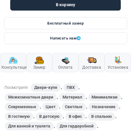
В корзину
Бесплатный замер
Написать нам
Консультация
Замер
Оплата
Доставка
Установка
Посмотрите:
Двери-купе
,
ПВХ
,
Межкомнатные двери
,
Материал
,
Минимализм
,
Современные
,
Цвет
,
Светлые
,
Назначение
,
В гостиную
,
В детскую
,
В офис
,
В спальню
,
Для ванной и туалета
,
Для гардеробной
,