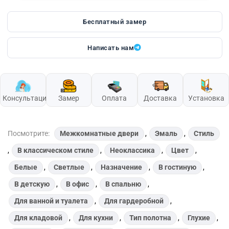
Бесплатный замер
Написать нам
Консультация
Замер
Оплата
Доставка
Установка
Посмотрите:
Межкомнатные двери
,
Эмаль
,
Стиль
,
В классическом стиле
,
Неоклассика
,
Цвет
,
Белые
,
Светлые
,
Назначение
,
В гостиную
,
В детскую
,
В офис
,
В спальню
,
Для ванной и туалета
,
Для гардеробной
,
Для кладовой
,
Для кухни
,
Тип полотна
,
Глухие
,