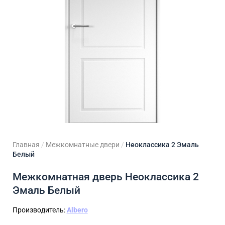
ходные двери
 двери
Для кладовой
 двери на заказ
Для кухни
Главная
/
Межкомнатные двери
/
Неоклассика 2 Эмаль
Белый
Межкомнатная дверь Неоклассика 2
Эмаль Белый
Производитель:
Albero