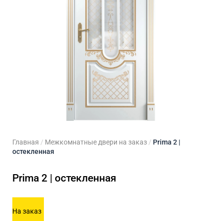
ходные двери
 двери
Для кладовой
 двери на заказ
Для кухни
Главная
/
Межкомнатные двери на заказ
/
Prima 2 |
остекленная
Prima 2 | остекленная
На заказ