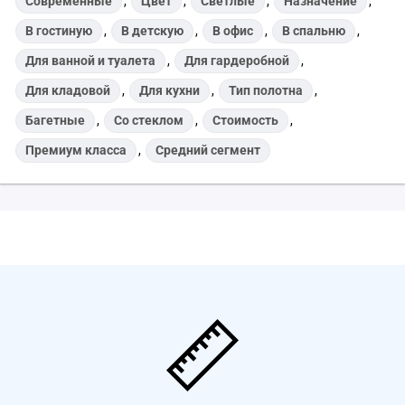
Современные
,
Цвет
,
Светлые
,
Назначение
,
В гостиную
,
В детскую
,
В офис
,
В спальню
,
Для ванной и туалета
,
Для гардеробной
,
Для кладовой
,
Для кухни
,
Тип полотна
,
Багетные
,
Со стеклом
,
Стоимость
,
Премиум класса
,
Средний сегмент