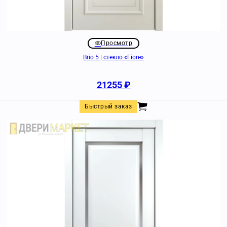
Просмотр
Brio 5 | стекло «Fiore»
21255
₽
Быстрый заказ