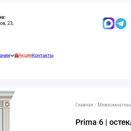
на:
в, 23,
Акции
ании
Контакты
Главная
/
Межкомнатные 
Prima 6 | осте