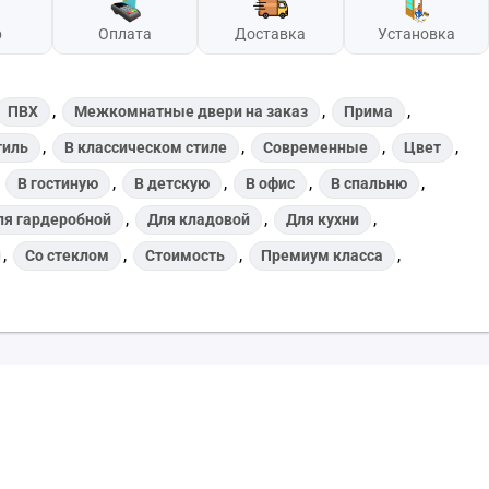
р
Оплата
Доставка
Установка
,
,
,
ПВХ
Межкомнатные двери на заказ
Прима
,
,
,
,
тиль
В классическом стиле
Современные
Цвет
,
,
,
,
,
В гостиную
В детскую
В офис
В спальню
,
,
,
ля гардеробной
Для кладовой
Для кухни
,
,
,
,
Со стеклом
Стоимость
Премиум класса