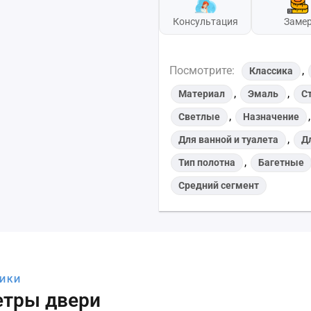
Консультация
Заме
Посмотрите:
,
Классика
,
,
Материал
Эмаль
С
,
Светлые
Назначение
,
Для ванной и туалета
Д
,
Тип полотна
Багетные
Средний сегмент
ТИКИ
етры двери