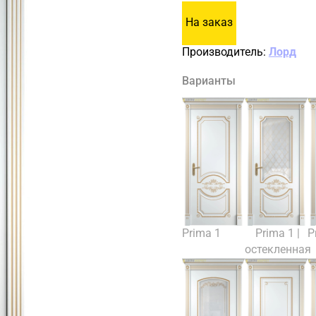
На заказ
Производитель:
Лорд
Варианты
Prima 1
Prima 1 |
P
остекленная