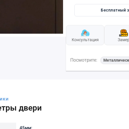
Бесплатный 
Консультация
Заме
Посмотрите:
Металличес
ТИКИ
етры двери
45мм;