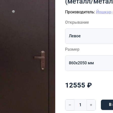
(металл/метал
Производитель:
Йошкар-
Открывание
Размер
12555
₽
В
Количество товара Тайг