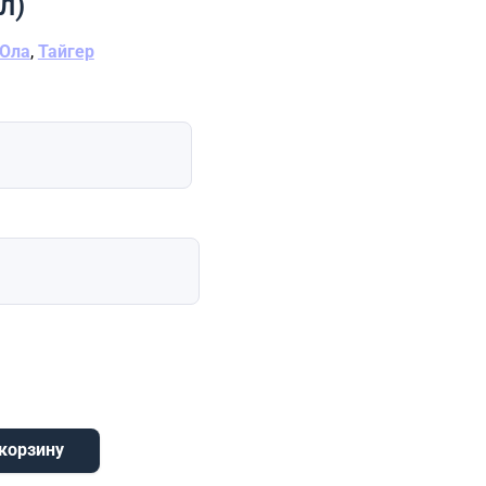
л)
Ола
,
Тайгер
 корзину
ер Эко (металл/металл)