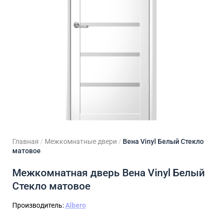
ходные двери
 двери
Для кладовой
 двери на заказ
Для кухни
Главная
/
Межкомнатные двери
/
Вена Vinyl Белый Стекло
матовое
Межкомнатная дверь Вена Vinyl Белый
Стекло матовое
Производитель:
Albero