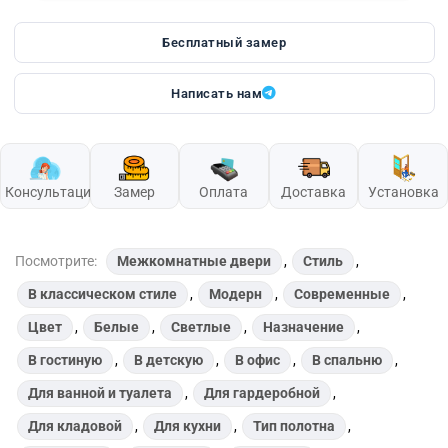
Бесплатный замер
Написать нам
Консультация
Замер
Оплата
Доставка
Установка
Посмотрите:
Межкомнатные двери
,
Стиль
,
В классическом стиле
,
Модерн
,
Современные
,
Цвет
,
Белые
,
Светлые
,
Назначение
,
В гостиную
,
В детскую
,
В офис
,
В спальню
,
Для ванной и туалета
,
Для гардеробной
,
Для кладовой
,
Для кухни
,
Тип полотна
,