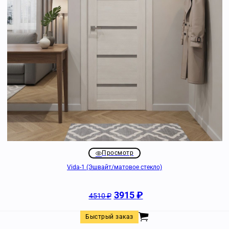
Просмотр
Vida-1 (Эшвайт/матовое стекло)
3915
₽
4510
₽
Быстрый заказ