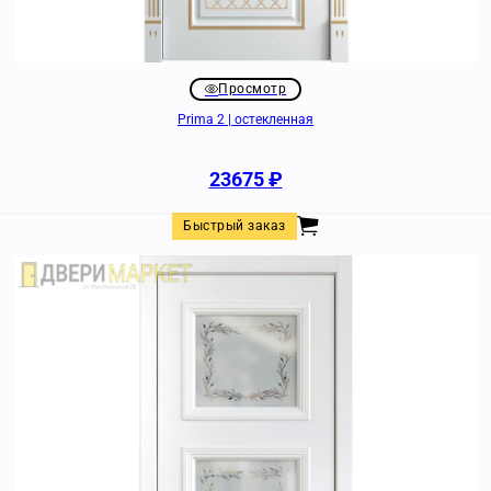
Просмотр
Prima 2 | остекленная
23675
₽
Быстрый заказ