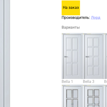
На заказ
Производитель:
Лорд
Варианты
Bella 1
Bella 3
B