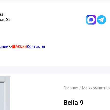
на:
в, 23,
Акции
ании
Контакты
Главная
/
Межкомнатные 
Bella 9