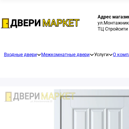
Адрес магази
ул.Монтажнико
ТЦ Стройсити
Входные двери
Межкомнатные двери
Услуги
О комп
ые двери
омнатные двери
пании
и
Материал
Назначение
Стиль
Тип двери
Тип полотна
Цвет
ом
Экошпон
В гостиную
В классическом стиле
Двери-купе
Багетные
Белые
ри в квартиру
Эмаль
В детскую
В стиле лофт
Раздвижные
Глухие
Венге
ри с зеркалом
В офис
Модерн
Скрытые
Со стеклом
Светлые
кие
В спальню
Неоклассика
Царговые
Эшвайт
рывом
Для ванной и туалета
Прованс