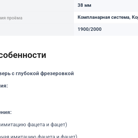
38 мм
Компланарная система, Ко
ния проёма
1900/2000
особенности
ерь с глубокой фрезеровкой
ия:
ения:
 имитацию фацета и фацет)
чая имитацию фацета и фацет)