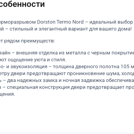
особенности
терморазрывом Dorston Termo Nord – идеальный выбор д
й – стильный и элегантный вариант для вашего дома!
ет рядом преимуществ:
айн – внешняя отделка из металла с черным покрытием
ют ощущение уюта и стиля.
о- и звукоизоляция – толщина дверного полотна 105 м
етру двери предотвращают проникновение шума, холод
 – два надежных замка и ночная задвижка обеспечива
– специальная конструкция двери предотвращает про
щения.