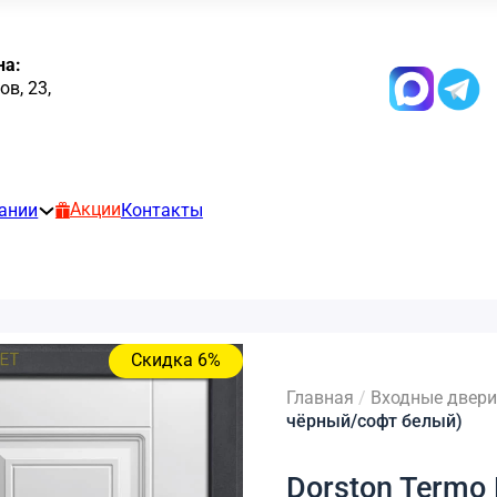
на:
в, 23,
Акции
ании
Контакты
Скидка 6%
Главная
/
Входные двери
чёрный/софт белый)
Dorston Termo