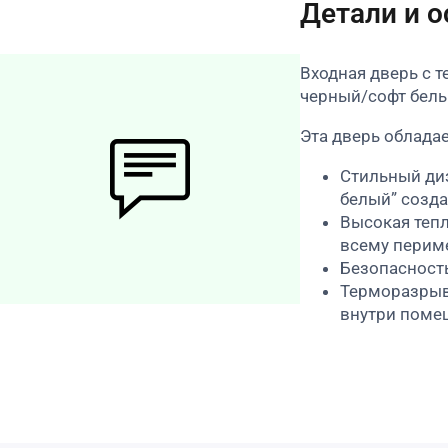
Детали и 
Входная дверь с 
черный/софт белы
Эта дверь облада
Стильный диз
белый” созда
Высокая тепл
всему перим
Безопасность
Терморазрыв 
внутри поме