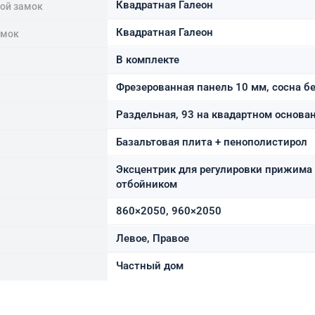
Квадратная Галеон
ной замок
Квадратная Галеон
амок
В комплекте
Фрезерованная панель 10 мм, сосна б
а
Раздельная, 93 на квадартном основа
Базальтовая плита + пенополистирол
Эксцентрик для регулировки прижима 
отбойником
860×2050, 960×2050
Левое, Правое
Частный дом