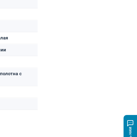
елая
нии
полотна с