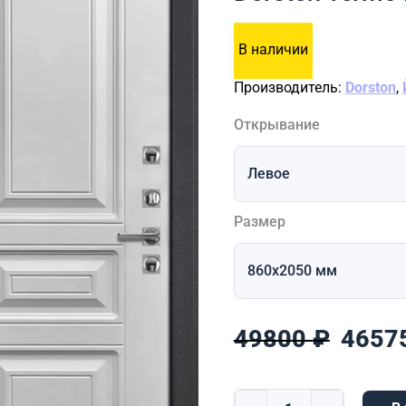
В наличии
Производитель:
Dorston
,
Открывание
Размер
Перво
49800
₽
4657