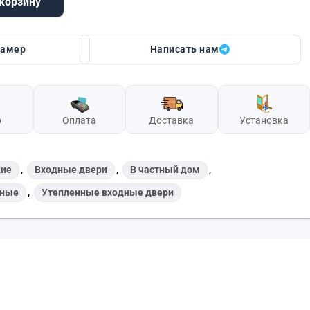
 корзину
on Termo Nord (Букле чёрный/софт белый)
замер
Написать нам
р
Оплата
Доставка
Установка
,
,
,
кие
Входные двери
В частный дом
,
чные
Утепленные входные двери