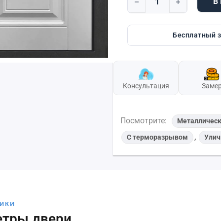
В
Количество товара Dorst
Бесплатный 
Консультация
Заме
Посмотрите:
Металличес
,
С терморазрывом
Ули
ТИКИ
етры двери