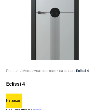
ходные двери
 двери
Для кладовой
 двери на заказ
Для кухни
Главная
/
Межкомнатные двери на заказ
/
Eclissi 4
Eclissi 4
На заказ
Производитель:
Лорд