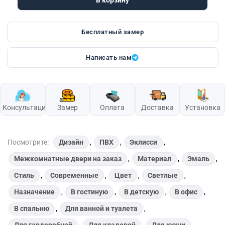
Бесплатный замер
Написать нам
Консультация
Замер
Оплата
Доставка
Установка
Посмотрите:
Дизайн
,
ПВХ
,
Эклисси
,
Межкомнатные двери на заказ
,
Материал
,
Эмаль
,
Стиль
,
Современные
,
Цвет
,
Светлые
,
Назначение
,
В гостиную
,
В детскую
,
В офис
,
В спальню
,
Для ванной и туалета
,
Для гардеробной
,
Для кладовой
,
Для кухни
,