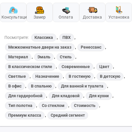
Консультация
Замер
Оплата
Доставка
Установка
Посмотрите:
Классика
,
ПВХ
,
Межкомнатные двери на заказ
,
Ренессанс
,
Материал
,
Эмаль
,
Стиль
,
В классическом стиле
,
Современные
,
Цвет
,
Светлые
,
Назначение
,
В гостиную
,
В детскую
,
В офис
,
В спальню
,
Для ванной и туалета
,
Для гардеробной
,
Для кладовой
,
Для кухни
,
Тип полотна
,
Со стеклом
,
Стоимость
,
Премиум класса
,
Средний сегмент