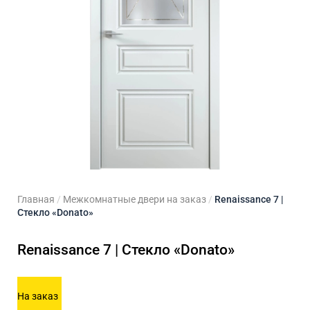
ходные двери
 двери
Для кладовой
 двери на заказ
Для кухни
Главная
/
Межкомнатные двери на заказ
/
Renaissance 7 |
Стекло «Donato»
Renaissance 7 | Стекло «Donato»
На заказ