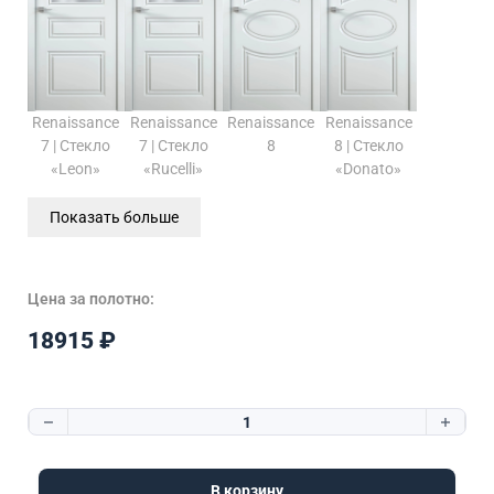
Renaissance
Renaissance
Renaissance
Renaissance
7 | Стекло
7 | Стекло
8
8 | Стекло
«Leon»
«Rucelli»
«Donato»
Показать больше
Цена за полотно:
18915
₽
Количество товара Renaissance 8 | Стекло «Rucelli»
В корзину