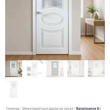
ходные двери
 двери
Для кладовой
 двери на заказ
Для кухни
Главная
/
Межкомнатные двери на заказ
/
Renaissance 8 |