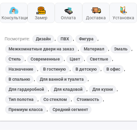
Консультация
Замер
Оплата
Доставка
Установка
Посмотрите:
Дизайн
,
ПВХ
,
Фигура
,
Межкомнатные двери на заказ
,
Материал
,
Эмаль
,
Стиль
,
Современные
,
Цвет
,
Светлые
,
Назначение
,
В гостиную
,
В детскую
,
В офис
,
В спальню
,
Для ванной и туалета
,
Для гардеробной
,
Для кладовой
,
Для кухни
,
Тип полотна
,
Со стеклом
,
Стоимость
,
Премиум класса
,
Средний сегмент