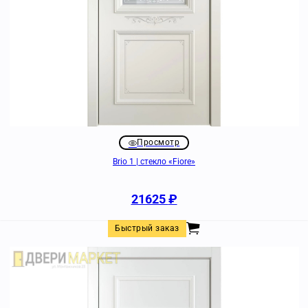
Просмотр
Brio 1 | стекло «Fiore»
21625
₽
Быстрый заказ