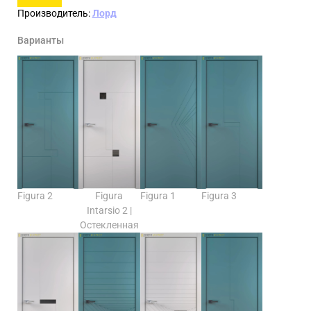
Производитель:
Лорд
Варианты
Figura 2
Figura
Figura 1
Figura 3
Intarsio 2 |
Остекленная