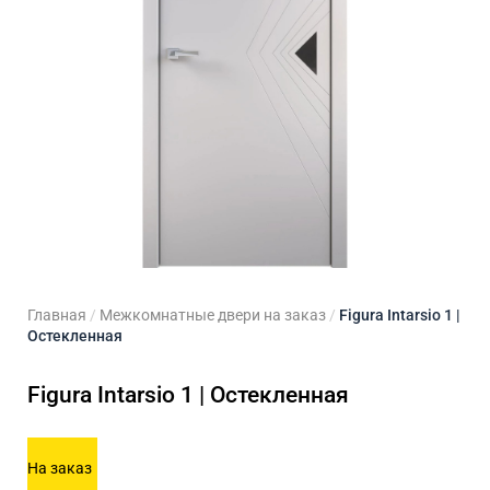
ходные двери
 двери
Для кладовой
 двери на заказ
Для кухни
Главная
/
Межкомнатные двери на заказ
/
Figura Intarsio 1 |
Остекленная
Figura Intarsio 1 | Остекленная
На заказ