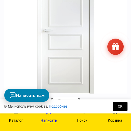
Написать нам
Просмотр
🍪 Мы используем cookies.
Подробнее
OK
Mia Maria 6
Каталог
Написать
Поиск
Корзина
17895
₽