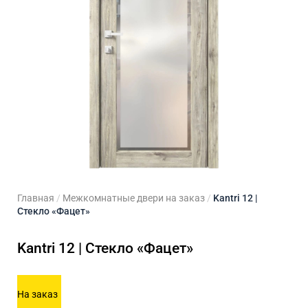
ходные двери
 двери
Для кладовой
 двери на заказ
Для кухни
Главная
/
Межкомнатные двери на заказ
/
Kantri 12 |
Стекло «Фацет»
Kantri 12 | Стекло «Фацет»
На заказ