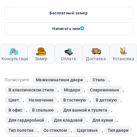
Бесплатный замер
Написать нам
Консультация
Замер
Оплата
Доставка
Установка
Посмотрите:
Межкомнатные двери
,
Стиль
,
В классическом стиле
,
Модерн
,
Современные
,
Цвет
,
Назначение
,
В гостиную
,
В детскую
,
В офис
,
В спальню
,
Для ванной и туалета
,
Для гардеробной
,
Для кладовой
,
Для кухни
,
Тип полотна
,
Со стеклом
,
Царговые
,
Тип двери