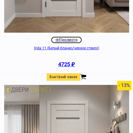
Просмотр
Vida 11 (Белый бланко/черное стекло)
4725
₽
Быстрый заказ
- 13%