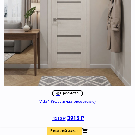
Просмотр
Vida-1 (Эшвайт/матовое стекло)
3915
₽
4510
₽
Быстрый заказ