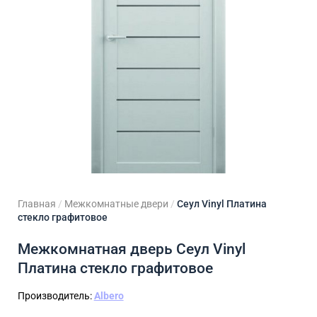
ходные двери
 двери
Для кладовой
 двери на заказ
Для кухни
Главная
/
Межкомнатные двери
/
Сеул Vinyl Платина
стекло графитовое
Межкомнатная дверь Сеул Vinyl
Платина стекло графитовое
Производитель:
Albero