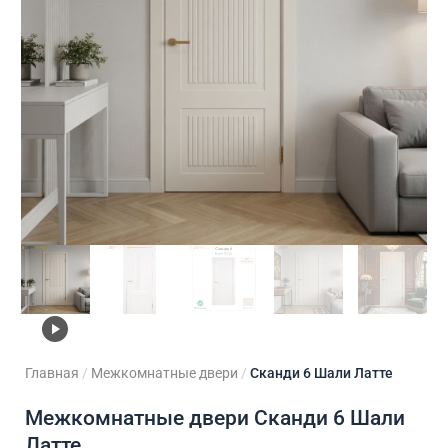
ходные двери
 двери
Для кладовой
 двери на заказ
Для кухни
Главная
/
Межкомнатные двери
/
Сканди 6 Шали Латте
Межкомнатные двери Сканди 6 Шали
Латте