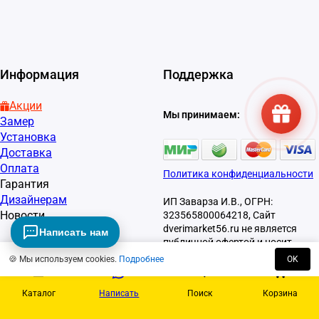
Информация
Поддержка
Акции
Мы принимаем:
Замер
Установка
Доставка
Оплата
Политика конфиденциальности
Гарантия
Дизайнерам
ИП Заварза И.В., ОГРН:
Новости
323565800064218, Сайт
dverimarket56.ru не является
Написать нам
публичной офертой и носит
информационный характер.
🍪 Мы используем cookies.
Подробнее
OK
Каталог
Написать
Поиск
Корзина