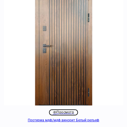
Просмотр
Протерма мдф/мдф винорит Белый рельеф