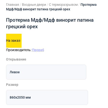
Главная
/
Входные двери
/
С терморазрывом
/
Протерма
Мдф/Мдф винорит патина грецкий орех
Протерма Мдф/Мдф винорит патина
грецкий орех
На заказ
Производитель:
Прораб
Открывание
Размер