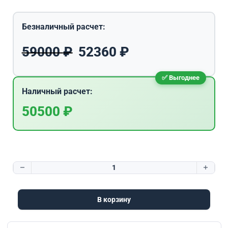
Безналичный расчет:
Первоначальная цена состав
Текущая цена: 5236
59000
₽
52360
₽
Наличный расчет:
50500 ₽
Количество товара Протерма Мдф/Мдф винорит патина грецки
В корзину