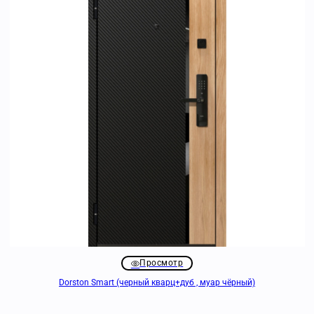
Просмотр
Dorston Smart (черный кварц+дуб , муар чёрный)