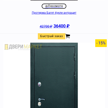
Просмотр
Протерма Багет букле антрацит
36400
₽
42700
₽
Быстрый заказ
- 15%