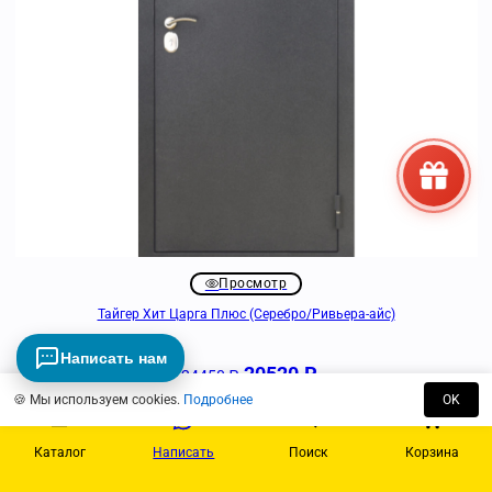
Просмотр
Тайгер Хит Царга Плюс (Серебро/Ривьера-айс)
Написать нам
20520
₽
24450
₽
🍪 Мы используем cookies.
Подробнее
OK
Быстрый заказ
- 21%
Каталог
Написать
Поиск
Корзина