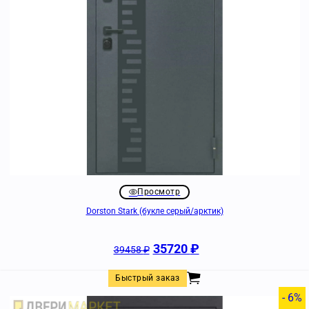
Просмотр
Dorston Stark (букле серый/арктик)
35720
₽
39458
₽
Быстрый заказ
- 6%